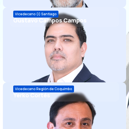
Vicedecano (i) Santiago
Gustavo Campos Campos
Vicedecano Región de Coquimbo
Yerko Cortés