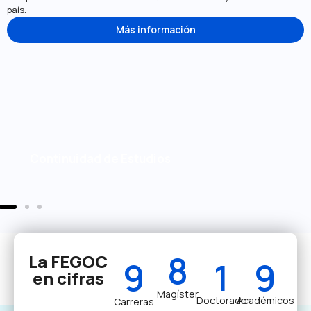
país.
Más información
Continuidad de Estudios
8
La FEGOC
9
1
14
en cifras
Magíster
Doctorado
Académicos
Carreras