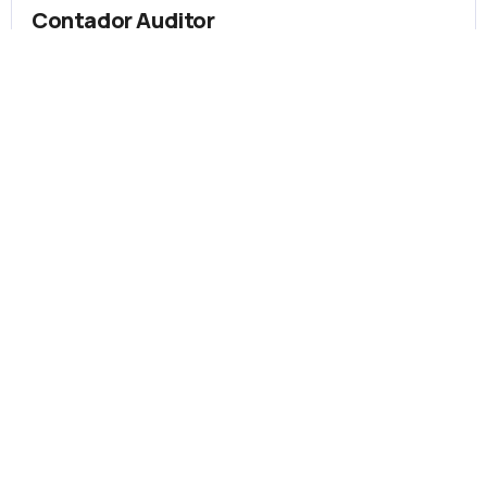
Contador Auditor
Santiago
Más información
Diurno
10 semestres
Periodismo
Santiago